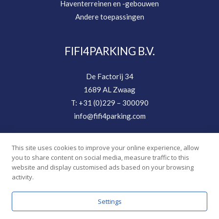
Haventerreinen en -gebouwen
Andere toepassingen
FIFI4PARKING B.V.
De Factorij 34
1689 AL Zwaag
T: +31 (0)229 – 300090
info@fifi4parking.com
This site uses cookies to improve your online experience, allow
you to share content on social media, measure traffic to this
website and display customised ads based on your browsing
activity.
© 2026 FIFI4PARKING B.V.
Settings
Website gemaakt met ♥ door
JD Projecten